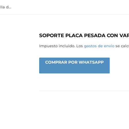
Soporte placa pesada con varilla de 90 cm AE033
SOPORTE PLACA PESADA CON VAR
Impuesto incluido. Los
gastos de envío
se calc
COMPRAR POR WHATSAPP